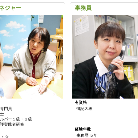
ネジャー
事務員
有資格
専門員
簿記３級
士
ルパー１級・２級
護実践者研修
経験年数
事務歴 ５年
１５年