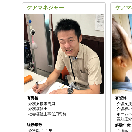
ケアマネジャー
ケアマ
有資格
有資格
介護支援専門員
介護支援
介護福祉士
介護福祉
社会福祉主事任用資格
ホームヘ
認知症介
経験年数
経験年数
介護職 １１年
介護職 