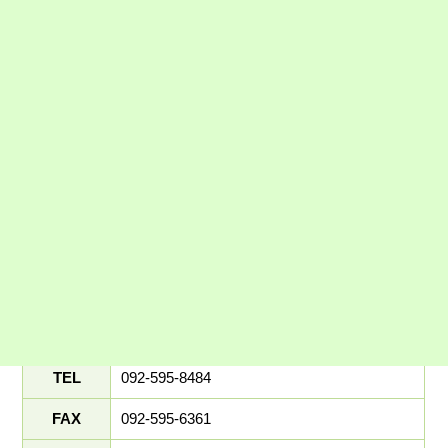
事業所の概要
〒816-0841
所在地
福岡県春日市塚原台3丁目129番
TEL
092-595-8484
FAX
092-595-6361